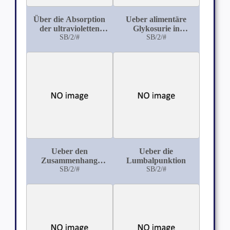
Über die Absorption
Ueber alimentäre
der ultravioletten
Glykosurie in
Strahlung in Ozon
SB/2/#
Krankheiten und über
SB/2/#
puerperale Lactosurie
Ueber den
Ueber die
Zusammenhang
Lumbalpunktion
zwischen Asthma und
SB/2/#
SB/2/#
Hautkrankheiten