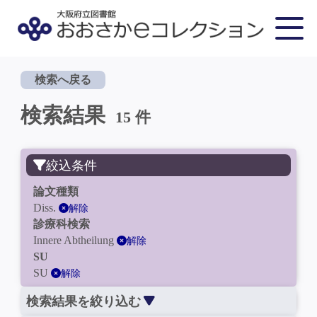
検索へ戻る
検索結果
15 件
絞込条件
論文種類
Diss.
解除
診療科検索
Innere Abtheilung
解除
SU
SU
解除
検索結果を絞り込む