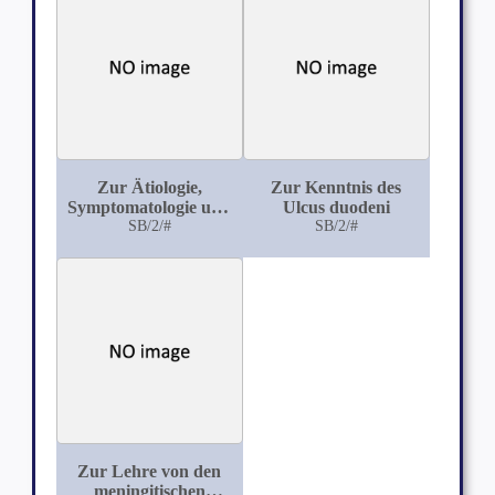
Zur Ätiologie,
Zur Kenntnis des
Symptomatologie und
Ulcus duodeni
Therapie der
SB/2/#
SB/2/#
Cucullarislähmungen
Zur Lehre von den
meningitischen