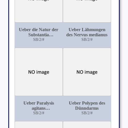
Ueber die Natur der
Ueber Lähmungen
Substantia
des Nervus medianus
granulofilamentosa
SB/2/#
SB/2/#
der Erythrozyten und
ihre Beziehungen zur
Polychromasie
Ueber Paralysis
Ueber Polypen des
agitans
Dünndarms
(Schüttellähmung)
SB/2/#
SB/2/#