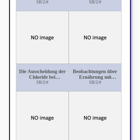
Begründung der
SB/2/#
SB/2/#
Gastroskopie
Die Ausscheidung der
Beobachtungen über
Chloride bei
Ernährung mit
Carcinomatösen
SB/2/#
Hühnereiern in Fällen
SB/2/#
von Albuminurie