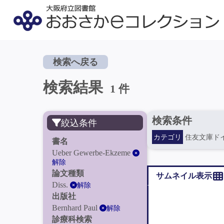
検索へ戻る
検索結果
1 件
検索条件
絞込条件
カテゴリ
住友文庫ド
書名
Ueber Gewerbe-Ekzeme
解除
論文種類
サムネイル表示
Diss.
解除
出版社
Bernhard Paul
解除
診療科検索