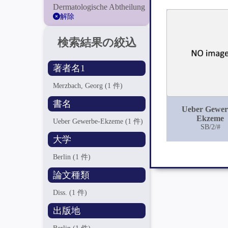
Dermatologische Abtheilung
解除
検索結果の絞込
著者名1
Merzbach, Georg
(1 件)
書名
Ueber Gewer
Ekzeme
Ueber Gewerbe-Ekzeme
(1 件)
SB/2/#
大学
Berlin
(1 件)
論文種類
Diss.
(1 件)
出版地