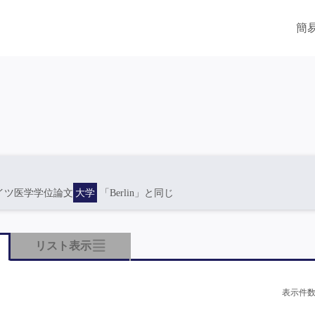
簡
イツ医学学位論文
大学
「Berlin」と同じ
リスト表示
表示件