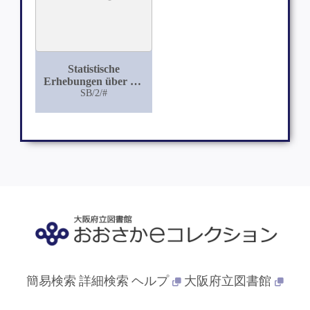
Statistische
Erhebungen über die
Häufigkeit des
SB/2/#
Trippers beim Manne
und seine Folgen für
die Ehefrau und
Kinderzahl
簡易検索
詳細検索
ヘルプ
大阪府立図書館