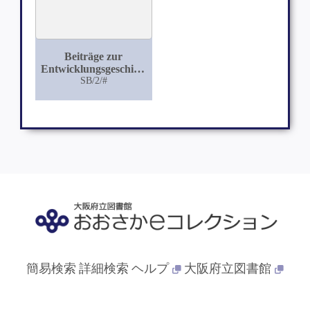
Beiträge zur
Entwicklungsgeschichte
des Genitalhöckers
SB/2/#
beim Menschen und
beim Schweine
簡易検索
詳細検索
ヘルプ
大阪府立図書館