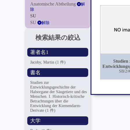
Anatomische Abtheilung
解
除
SU
SU
解除
検索結果の絞込
著者名1
Studien 
Jacoby, Martin
(1 件)
Entwicklungs
der Halsorg
SB/2/
書名
Säugetiere 
Menschen
Studien zur
Historisch-k
Entwicklungsgeschichte der
Halsorgane der Säugetiere und des
Betrachtung
Menschen. I. Historisch-kritische
die Entwickl
Betrachtungen über die
Kiemendarm-
Entwicklung der Kiemendarm-
Derivate
(1 件)
大学