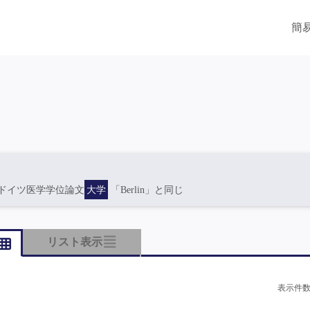
簡
ドイツ医学学位論文
大学
「Berlin」と同じ
リスト表示
表示件