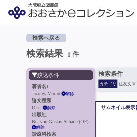
検索へ戻る
検索結果
1 件
検索条件
絞込条件
カテゴリ
住友文庫
著者名1
Jacoby, Martin
解除
論文種類
Diss.
サムネイル表示
解除
出版社
Bu. von Gustav Schade (OF)
解除
診療科検索