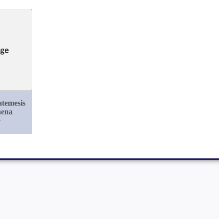
temesis
aena
#