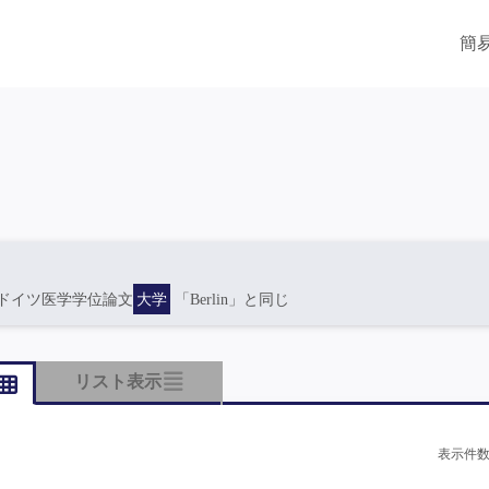
簡
ドイツ医学学位論文
大学
「Berlin」と同じ
リスト表示
表示件