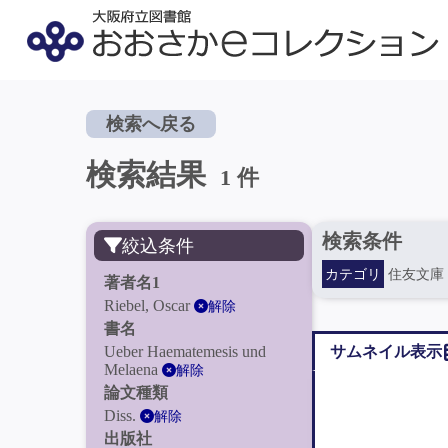
検索へ戻る
検索結果
1 件
検索条件
絞込条件
カテゴリ
住友文庫
著者名1
Riebel, Oscar
解除
書名
Ueber Haematemesis und
サムネイル表示
Melaena
解除
論文種類
Diss.
解除
出版社