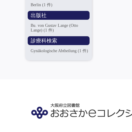
Berlin
(1 件)
出版社
Bu. von Gustav Lange (Otto
Lange)
(1 件)
診療科検索
Gynäkologische Abtheilung
(1 件)