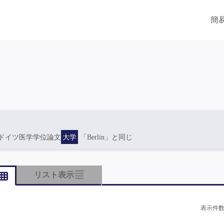
簡
ドイツ医学学位論文
大学
「Berlin」と同じ
リスト表示
表示件