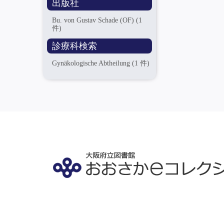
出版社
Bu. von Gustav Schade (OF)
(1
件)
診療科検索
Gynäkologische Abtheilung
(1 件)