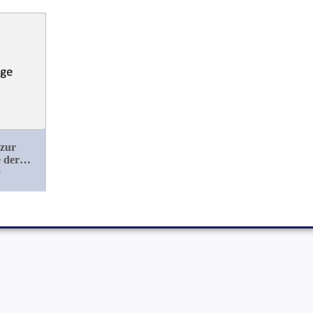
 zur
 der
gen
#