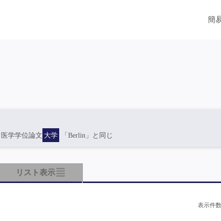
簡
ツ医学学位論文
大学
「Berlin」と同じ
リスト表示
表示件