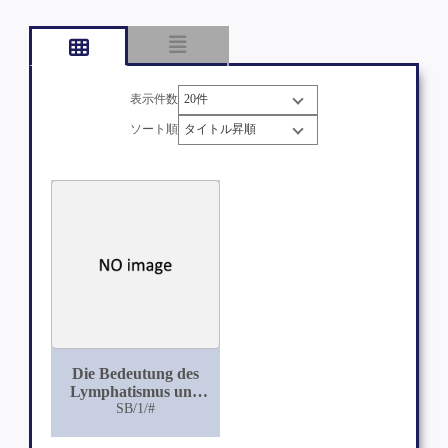
表示件数
ソート順
Die Bedeutung des
Lymphatismus und
anderer
SB/1/#
konstitutioneller
Momente für