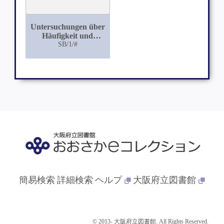
Untersuchungen über
Häufigkeit und
Lokalisation von
SB/1/#
Linsentrübungen bei
411 männlichen
Personen im Alter von
16 bis 26 Jahren
簡易検索
詳細検索
ヘルプ
大阪府立図書館
© 2013- 大阪府立図書館. All Rights Reserved.