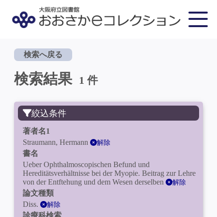
検索へ戻る
検索結果
1 件
絞込条件
著者名1
Straumann, Hermann
解除
書名
Ueber Ophthalmoscopischen Befund und
Hereditätsverhältnisse bei der Myopie. Beitrag zur Lehre
von der Entftehung und dem Wesen derselben
解除
論文種類
Diss.
解除
診療科検索