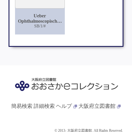
Ueber
Ophthalmoscopischen
Befund und
SB/1/#
Hereditätsverhältnisse
bei der Myopie.
Beitrag zur Lehre von
der Entftehung und
dem Wesen derselben
簡易検索
詳細検索
ヘルプ
大阪府立図書館
© 2013- 大阪府立図書館. All Rights Reserved.