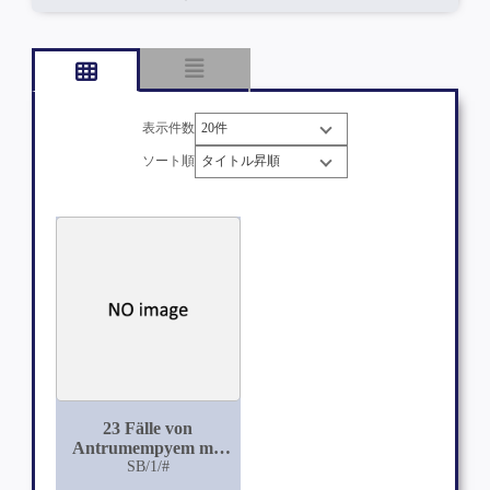
表示件数
ソート順
23 Fälle von
Antrumempyem mit
consecutiver
SB/1/#
Orbitalphlegmone