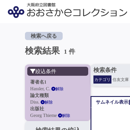
検索へ戻る
検索結果
1 件
検索条件
絞込条件
カテゴリ
住友文庫
著者名1
Hassler, C.
解除
論文種類
Diss.
サムネイル表示
解除
出版社
Georg Thieme
解除