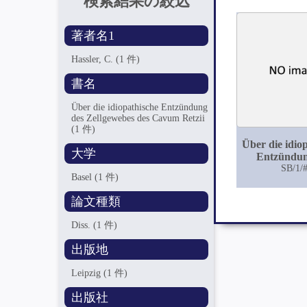
検索結果の絞込
著者名1
Hassler, C.
(1 件)
書名
Über die idiopathische Entzündung
des Zellgewebes des Cavum Retzii
(1 件)
Über die idio
大学
Entzündun
Zellgewebe
SB/1/
Basel
(1 件)
Cavum Re
論文種類
Diss.
(1 件)
出版地
Leipzig
(1 件)
出版社