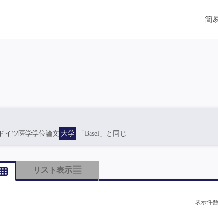
簡
ドイツ医学学位論文
大学
「Basel」と同じ
リスト表示
表示件