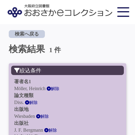
検索へ戻る
検索結果
1 件
絞込条件
著者名1
Möller, Heinrich
解除
論文種類
Diss.
解除
出版地
Wiesbaden
解除
出版社
J. F. Bergmann
解除