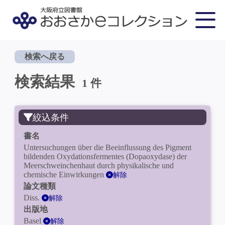
検索へ戻る
検索結果
1 件
絞込条件
書名
Untersuchungen über die Beeinflussung des Pigment
bildenden Oxydationsfermentes (Dopaoxydase) der
Meerschweinchenhaut durch physikalische und
chemische Einwirkungen
解除
論文種類
Diss.
解除
出版地
Basel
解除