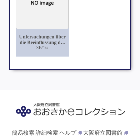
Untersuchungen über
die Beeinflussung des
Pigment bildenden
SB/1/#
Oxydationsfermentes
(Dopaoxydase) der
Meerschweinchenhaut
durch physikalische
und chemische
Einwirkungen
簡易検索
詳細検索
ヘルプ
大阪府立図書館