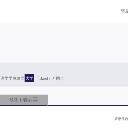
簡
ツ医学学位論文
大学
「Basel」と同じ
リスト表示
表示件