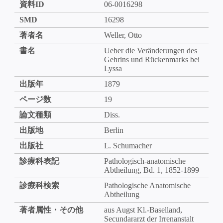
資料ID
06-0016298
SMD
16298
著者名
Weller, Otto
書名
Ueber die Veränderungen des
Gehrins und Rückenmarks bei
Lyssa
出版年
1879
ページ数
19
論文種類
Diss.
出版地
Berlin
出版社
L. Schumacher
診療科表記
Pathologisch-anatomische
Abtheilung, Bd. 1, 1852-1899
診療科検索
Pathologische Anatomische
Abtheilung
著者属性・その他
aus Augst Kl.-Baselland,
Secundararzt der Irrenanstalt