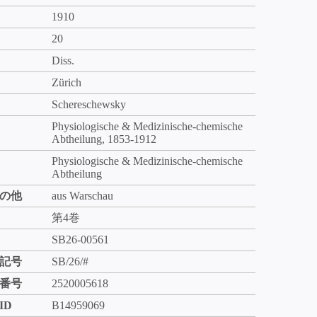
1910
20
Diss.
Zürich
Schereschewsky
Physiologische & Medizinische-chemische
Abtheilung, 1853-1912
Physiologische & Medizinische-chemische
Abtheilung
の他
aus Warschau
第4巻
SB26-00561
記号
SB/26/#
番号
2520005618
ID
B14959069