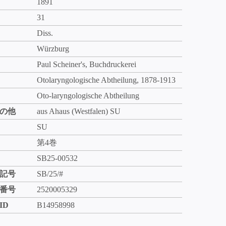
1891
31
Diss.
Würzburg
Paul Scheiner's, Buchdruckerei
Otolaryngologische Abtheilung, 1878-1913
Oto-laryngologische Abtheilung
の他
aus Ahaus (Westfalen) SU
SU
第4巻
SB25-00532
記号
SB/25/#
番号
2520005329
ID
B14958998