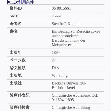
二次利用条件
資料ID
06-0015661
SMD
15661
著者名
Steusloff, Konrad
書名
Ein Beitrag zur Resectio coxae
unter besonderer
Berücksichtigung der
Meisselresection
出版年
1894
ページ数
27
論文種類
Diss.
出版地
Würzburg
出版社
Becker's Universitäts-
Buchdruckerei
診療科表記
Chirurgische Abtheilung, Bd.
9, 1894- 1895
診療科検索
Chirurgische Abtheilung