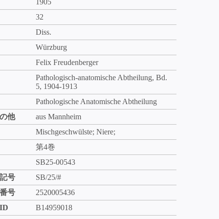
1905
32
Diss.
Würzburg
Felix Freudenberger
Pathologisch-anatomische Abtheilung, Bd.
5, 1904-1913
Pathologische Anatomische Abtheilung
の他
aus Mannheim
Mischgeschwülste; Niere;
第4巻
SB25-00543
記号
SB/25/#
番号
2520005436
ID
B14959018