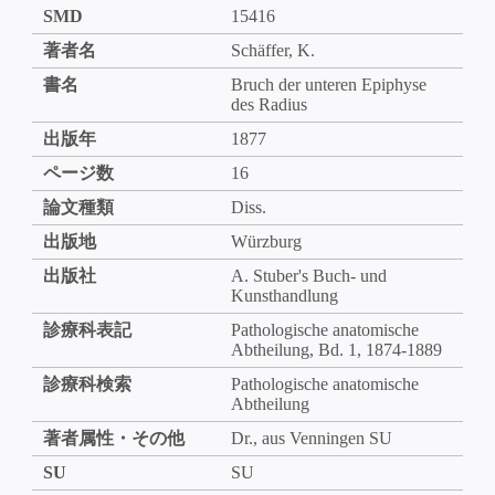
SMD
15416
著者名
Schäffer, K.
書名
Bruch der unteren Epiphyse
des Radius
出版年
1877
ページ数
16
論文種類
Diss.
出版地
Würzburg
出版社
A. Stuber's Buch- und
Kunsthandlung
診療科表記
Pathologische anatomische
Abtheilung, Bd. 1, 1874-1889
診療科検索
Pathologische anatomische
Abtheilung
著者属性・その他
Dr., aus Venningen SU
SU
SU