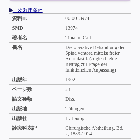
二次利用条件
資料ID
06-0013974
SMD
13974
著者名
Timann, Carl
書名
Die operative Behandlung der
Spina ventosa mittelst freier
Autoplastik (zugleich eine
Beitrag zur Frage der
funktionellen Anpassung)
出版年
1902
ページ数
23
論文種類
Diss.
出版地
Tübingen
出版社
H. Laupp Jr
診療科表記
Chirurgische Abtheilung, Bd.
2, 1889-1914