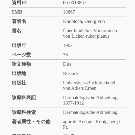
資料ID
06-0013867
SMD
13867
著者名
Knobloch, Georg von
書名
Über familiäres Vorkommen
von Lichen ruber planus
出版年
1907
ページ数
36
論文種類
Diss.
出版地
Rostock
出版社
Universitäts-Buchdruckerei
von Adlers Erben
診療科表記
Dermatologische Abtheilung,
1897-1912
診療科検索
Dermatologische Abtheilung
著者属性・その他
approb. Arzt aus Königsberg i.
Pr.