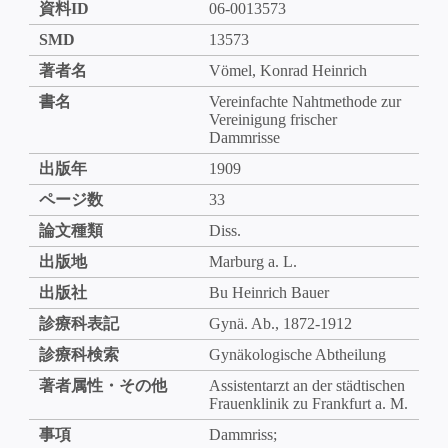
資料ID
06-0013573
SMD
13573
著者名
Vömel, Konrad Heinrich
書名
Vereinfachte Nahtmethode zur
Vereinigung frischer
Dammrisse
出版年
1909
ページ数
33
論文種類
Diss.
出版地
Marburg a. L.
出版社
Bu Heinrich Bauer
診療科表記
Gynä. Ab., 1872-1912
診療科検索
Gynäkologische Abtheilung
著者属性・その他
Assistentarzt an der städtischen
Frauenklinik zu Frankfurt a. M.
事項
Dammriss;