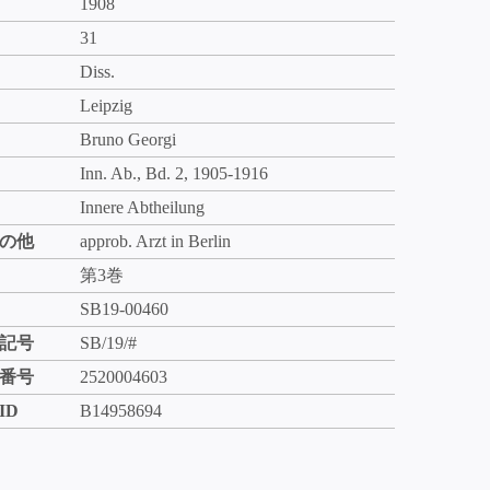
1908
31
Diss.
Leipzig
Bruno Georgi
Inn. Ab., Bd. 2, 1905-1916
Innere Abtheilung
の他
approb. Arzt in Berlin
第3巻
SB19-00460
記号
SB/19/#
番号
2520004603
ID
B14958694