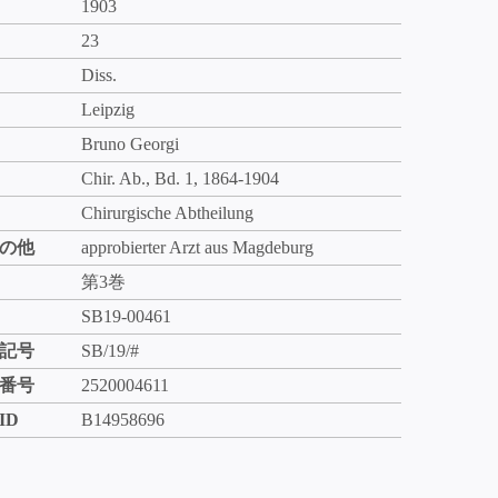
1903
23
Diss.
Leipzig
Bruno Georgi
Chir. Ab., Bd. 1, 1864-1904
Chirurgische Abtheilung
の他
approbierter Arzt aus Magdeburg
第3巻
SB19-00461
記号
SB/19/#
番号
2520004611
ID
B14958696