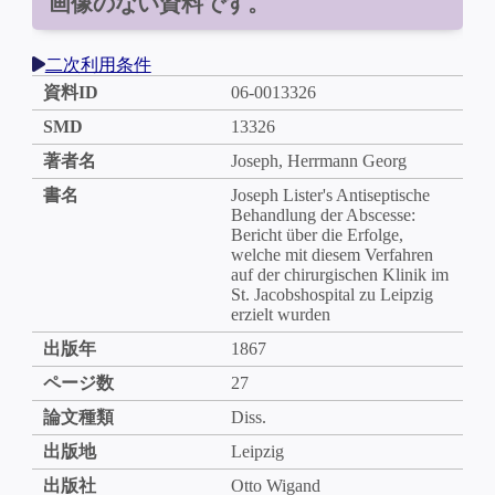
画像のない資料です。
二次利用条件
資料ID
06-0013326
SMD
13326
著者名
Joseph, Herrmann Georg
書名
Joseph Lister's Antiseptische
Behandlung der Abscesse:
Bericht über die Erfolge,
welche mit diesem Verfahren
auf der chirurgischen Klinik im
St. Jacobshospital zu Leipzig
erzielt wurden
出版年
1867
ページ数
27
論文種類
Diss.
出版地
Leipzig
出版社
Otto Wigand