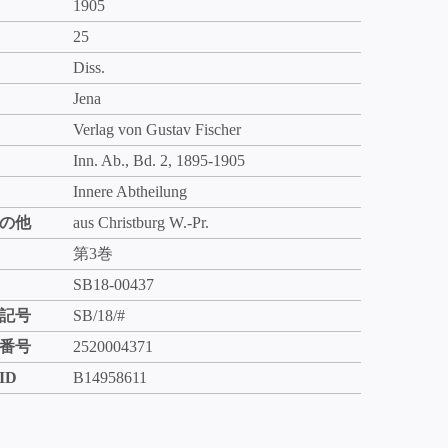
1905
25
Diss.
Jena
Verlag von Gustav Fischer
Inn. Ab., Bd. 2, 1895-1905
Innere Abtheilung
の他
aus Christburg W.-Pr.
第3巻
SB18-00437
記号
SB/18/#
番号
2520004371
ID
B14958611