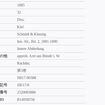
1885
32
Diss.
Kiel
Schmidt & Klaunig
Inn. Ab., Bd. 2, 1881-1890
Innere Abtheilung
の他
approb. Arzt aus Bünde i. W.
Rachitis;
第3巻
SB17-00388
記号
SB/17/#
番号
2520003886
ID
B14958556