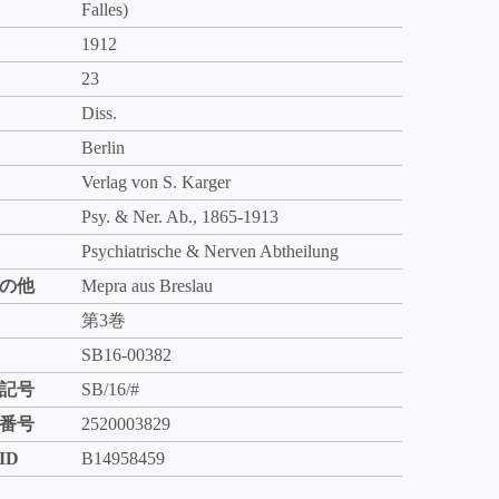
Falles)
1912
23
Diss.
Berlin
Verlag von S. Karger
Psy. & Ner. Ab., 1865-1913
Psychiatrische & Nerven Abtheilung
の他
Mepra aus Breslau
第3巻
SB16-00382
記号
SB/16/#
番号
2520003829
ID
B14958459