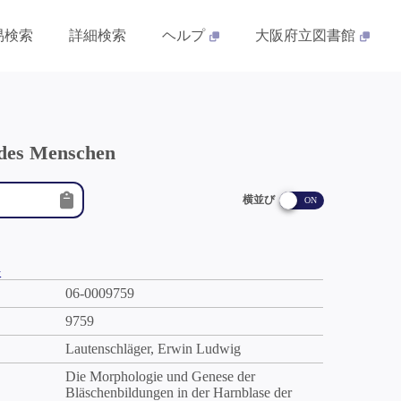
易検索
詳細検索
ヘルプ
大阪府立図書館
 des Menschen
横並び
件
06-0009759
9759
Lautenschläger, Erwin Ludwig
Die Morphologie und Genese der
Bläschenbildungen in der Harnblase der