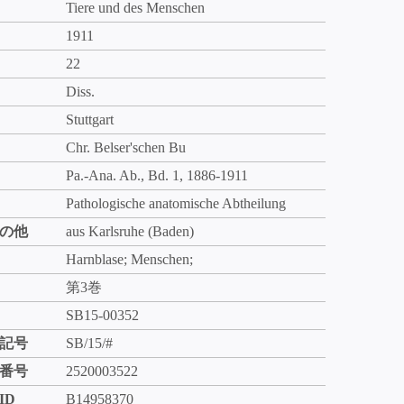
Tiere und des Menschen
1911
22
Diss.
Stuttgart
Chr. Belser'schen Bu
Pa.-Ana. Ab., Bd. 1, 1886-1911
Pathologische anatomische Abtheilung
の他
aus Karlsruhe (Baden)
Harnblase; Menschen;
第3巻
SB15-00352
記号
SB/15/#
番号
2520003522
ID
B14958370