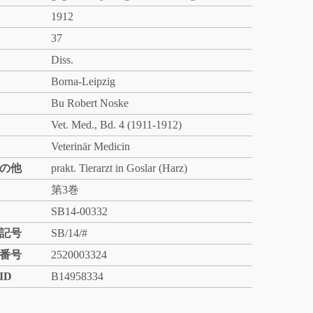
1912
37
Diss.
Borna-Leipzig
Bu Robert Noske
Vet. Med., Bd. 4 (1911-1912)
Veterinär Medicin
の他
prakt. Tierarzt in Goslar (Harz)
第3巻
SB14-00332
記号
SB/14/#
番号
2520003324
ID
B14958334