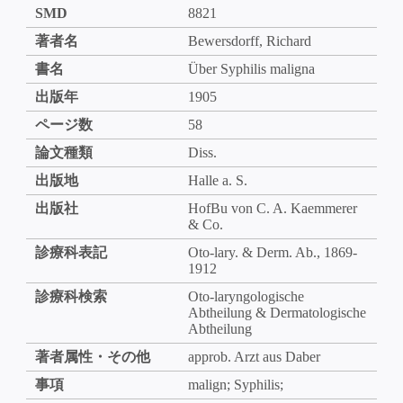
SMD
8821
著者名
Bewersdorff, Richard
書名
Über Syphilis maligna
出版年
1905
ページ数
58
論文種類
Diss.
出版地
Halle a. S.
出版社
HofBu von C. A. Kaemmerer
& Co.
診療科表記
Oto-lary. & Derm. Ab., 1869-
1912
診療科検索
Oto-laryngologische
Abtheilung & Dermatologische
Abtheilung
著者属性・その他
approb. Arzt aus Daber
事項
malign; Syphilis;