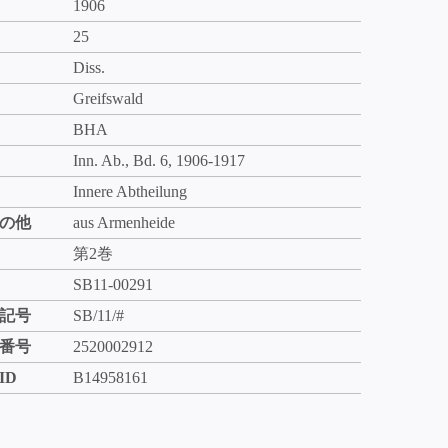
1906
25
Diss.
Greifswald
BHA
Inn. Ab., Bd. 6, 1906-1917
Innere Abtheilung
の他
aus Armenheide
第2巻
SB11-00291
記号
SB/11/#
番号
2520002912
ID
B14958161