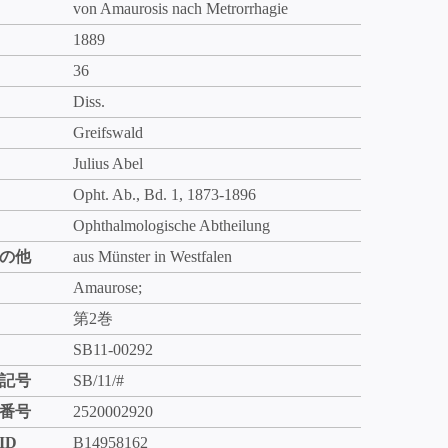
von Amaurosis nach Metrorrhagie
1889
36
Diss.
Greifswald
Julius Abel
Opht. Ab., Bd. 1, 1873-1896
Ophthalmologische Abtheilung
の他
aus Münster in Westfalen
Amaurose;
第2巻
SB11-00292
記号
SB/11/#
番号
2520002920
ID
B14958162