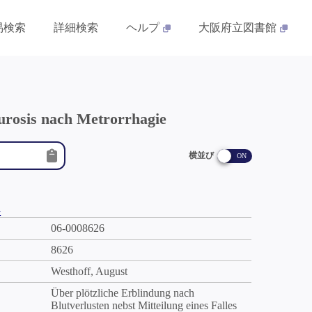
易検索
詳細検索
ヘルプ
大阪府立図書館
aurosis nach Metrorrhagie
横並び
件
06-0008626
8626
Westhoff, August
Über plötzliche Erblindung nach
Blutverlusten nebst Mitteilung eines Falles