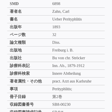
SMD
6898
著者名
Zahn, Carl
書名
Ueber Perityphlitis
出版年
1893
ページ数
32
論文種類
Diss.
出版地
Freiburg i. B.
出版社
Bu von chr. Ströcker
診療科表記
Inn. Ab., 1879-1912
診療科検索
Innere Abtheilung
著者属性・その他
pract. Arzt aus Karlsruhe
事項
Perityphlitis;
冊子目録
第2巻
収録図書番号
SB8-00230