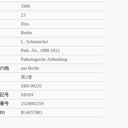
1908
23
Diss.
Berlin
L. Schumacher
Path. Ab., 1888-1912
Pathologische Abtheilung
の他
aus Berlin
第2巻
SB8-00235
記号
SB/8/#
番号
2520002359
ID
B14957883