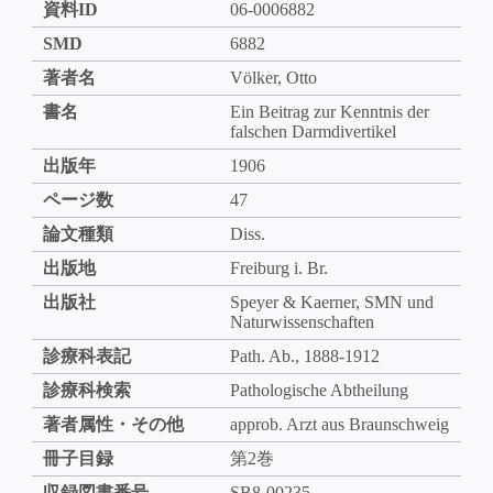
資料ID
06-0006882
SMD
6882
著者名
Völker, Otto
書名
Ein Beitrag zur Kenntnis der
falschen Darmdivertikel
出版年
1906
ページ数
47
論文種類
Diss.
出版地
Freiburg i. Br.
出版社
Speyer & Kaerner, SMN und
Naturwissenschaften
診療科表記
Path. Ab., 1888-1912
診療科検索
Pathologische Abtheilung
著者属性・その他
approb. Arzt aus Braunschweig
冊子目録
第2巻
収録図書番号
SB8-00235