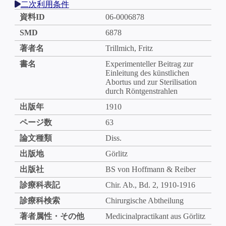
二次利用条件
資料ID
06-0006878
SMD
6878
著者名
Trillmich, Fritz
書名
Experimenteller Beitrag zur
Einleitung des künstlichen
Abortus und zur Sterilisation
durch Röntgenstrahlen
出版年
1910
ページ数
63
論文種類
Diss.
出版地
Görlitz
出版社
BS von Hoffmann & Reiber
診療科表記
Chir. Ab., Bd. 2, 1910-1916
診療科検索
Chirurgische Abtheilung
著者属性・その他
Medicinalpractikant aus Görlitz