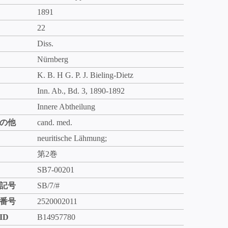
1891
22
Diss.
Nürnberg
K. B. H G. P. J. Bieling-Dietz
Inn. Ab., Bd. 3, 1890-1892
Innere Abtheilung
の他
cand. med.
neuritische Lähmung;
第2巻
SB7-00201
記号
SB/7/#
番号
2520002011
ID
B14957780