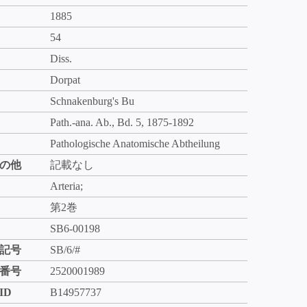
1885
54
Diss.
Dorpat
Schnakenburg's Bu
Path.-ana. Ab., Bd. 5, 1875-1892
Pathologische Anatomische Abtheilung
の他
記載なし
Arteria;
第2巻
SB6-00198
記号
SB/6/#
番号
2520001989
ID
B14957737