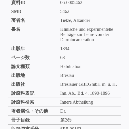
資料ID
06-0005462
SMD
5462
著者名
Tietze, Alxander
書名
Klinische und experimentelle
Beiträge zur Lehre von der
Darmincarceration
出版年
1894
ページ数
68
論文種類
Habilitation
出版地
Breslau
出版社
Breslauer GBEGmbH m. u. H.
診療科表記
Inn. Ab., Bd. 4, 1890-1896
診療科検索
Innere Abtheilung
著者属性・その他
Dr.
冊子目録
第2巻
収録図書番号
SB5-00163