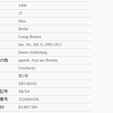
1908
37
Diss.
Berlin
Georg Reimer
Inn. Ab., Bd. 6, 1905-1912
Innere Abtheilung
の他
approb. Arzt aus Breslau
Geschwür;
第2巻
SB5-00165
記号
SB/5/#
番号
2520001658
ID
B14957360