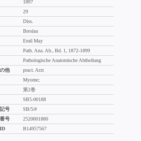
1897
29
Diss.
Breslau
Emil May
Path. Ana. Ab., Bd. 1, 1872-1899
Pathologische Anatomische Abtheilung
の他
pract. Arzt
Myome;
第2巻
SB5-00188
記号
SB/5/#
番号
2520001880
ID
B14957567