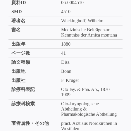
資料ID
06-0004510
SMD
4510
著者名
Wilckinghoff, Wilhelm
書名
Medizinische Beiträge zur
Kenntniss der Arnica montana
出版年
1880
ページ数
41
論文種類
Diss.
出版地
Bonn
出版社
F. Krüger
診療科表記
Oto-lay. & Pha. Ab., 1870-
1909
診療科検索
Oto-laryngologische
Abtheilung &
Pharmakologische Abtheilung
著者属性・その他
pract. Arzt aus Nordkirchen in
Westfalen