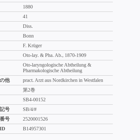
1880
41
Diss.
Bonn
F. Krüger
Oto-lay. & Pha. Ab., 1870-1909
Oto-laryngologische Abtheilung &
Pharmakologische Abtheilung
の他
pract. Arzt aus Nordkirchen in Westfalen
第2巻
SB4-00152
記号
SB/4/#
番号
2520001526
ID
B14957301