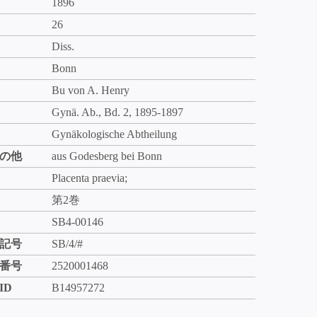
1896
26
Diss.
Bonn
Bu von A. Henry
Gynä. Ab., Bd. 2, 1895-1897
Gynäkologische Abtheilung
の他
aus Godesberg bei Bonn
Placenta praevia;
第2巻
SB4-00146
記号
SB/4/#
番号
2520001468
ID
B14957272