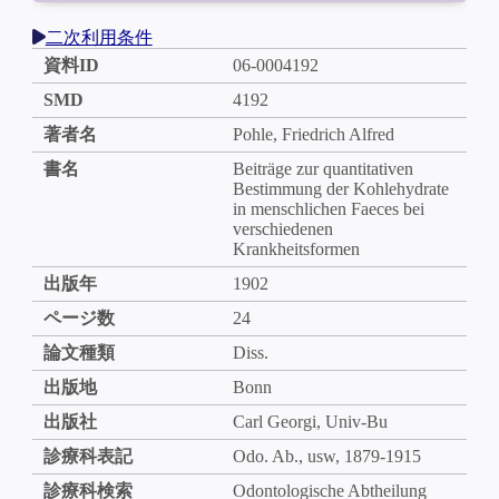
二次利用条件
資料ID
06-0004192
SMD
4192
著者名
Pohle, Friedrich Alfred
書名
Beiträge zur quantitativen
Bestimmung der Kohlehydrate
in menschlichen Faeces bei
verschiedenen
Krankheitsformen
出版年
1902
ページ数
24
論文種類
Diss.
出版地
Bonn
出版社
Carl Georgi, Univ-Bu
診療科表記
Odo. Ab., usw, 1879-1915
診療科検索
Odontologische Abtheilung