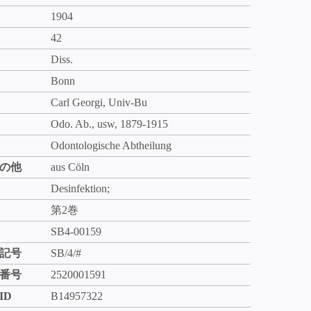
1904
42
Diss.
Bonn
Carl Georgi, Univ-Bu
Odo. Ab., usw, 1879-1915
Odontologische Abtheilung
の他
aus Cöln
Desinfektion;
第2巻
SB4-00159
記号
SB/4/#
番号
2520001591
ID
B14957322